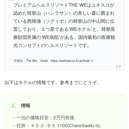
プレミアムヘルスリゾートTHE WEはユネスコが
認めた韓拏山（ハンラサン）の美しい森に囲まれ
ている西帰浦（ソグィポ）の韓拏山の中山間に位
置しており、５つ星である‘WEホテル’と、韓拏医
療財団所属の‘WE病院’がある、国内最初の医療観
光コンセプトのヘルスリゾートです。
引用元：The We Hotel https://wehotel.co.kr/ja/hotel-1/
以下はホテルの情報です。参考までにどうぞ。
情報
・一泊の価格目安：2万円前後
・住所：４５３−９５ 1100(Cheonbaek)-ro,