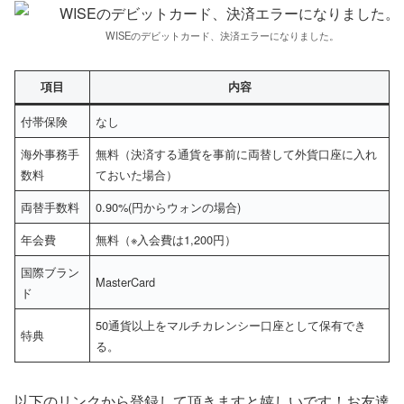
WISEのデビットカード、決済エラーになりました。
項目
内容
付帯保険
なし
海外事務手
無料（決済する通貨を事前に両替して外貨口座に入れ
数料
ておいた場合）
両替手数料
0.90%(円からウォンの場合)
年会費
無料（※入会費は1,200円）
国際ブラン
MasterCard
ド
50通貨以上をマルチカレンシー口座として保有でき
特典
る。
以下のリンクから登録して頂きますと嬉しいです！お友達